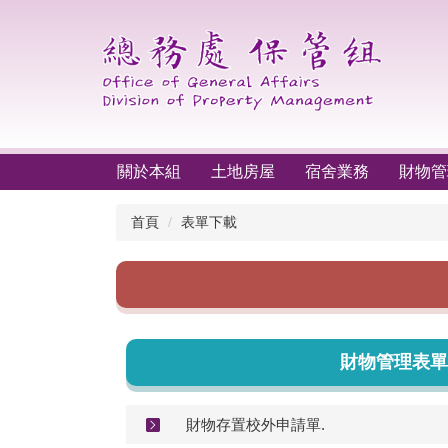
跳
到
主
要
內
容
區
關於本組
土地房屋
宿舍業務
財物管
首頁
表單下載
財物管理表單
財物存置校外申請單.