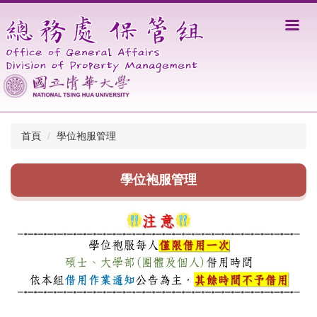
跳
到
主
要
內
容
區
首頁
學位袍服管理
學位袍服管理